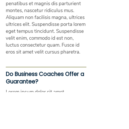
penatibus et magnis dis parturient
montes, nascetur ridiculus mus.
Aliquam non facilisis magna, ultrices
ultrices elit. Suspendisse porta lorem
eget tempus tincidunt. Suspendisse
velit enim, commodo id est non,
luctus consectetur quam. Fusce id
eros sit amet velit cursus pharetra.
Do Business Coaches Offer a
Guarantee?
Lorem ipsum dolor sit amet,
consectetur adipiscing elit.
Maecenas vehicula lectus eget purus
varius, sit amet ornare libero
vestibulum. Orci varius natoque
penatibus et magnis dis parturient